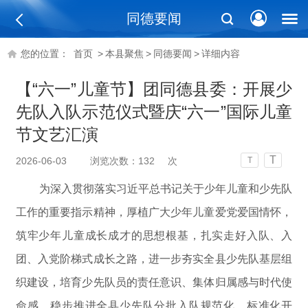
同德要闻
您的位置：
首页
>
本县聚焦
>
同德要闻
>
详细内容
【“六一”儿童节】团同德县委：开展少
先队入队示范仪式暨庆“六一”国际儿童
节文艺汇演
T
2026-06-03
浏览次数：
132
次
T
为深入贯彻落实习近平总书记关于少年儿童和少先队
工作的重要指示精神，厚植广大少年儿童爱党爱国情怀，
筑牢少年儿童成长成才的思想根基，扎实走好入队、入
团、入党阶梯式成长之路，进一步夯实全县少先队基层组
织建设，培育少先队员的责任意识、集体归属感与时代使
命感，稳步推进全县少先队分批入队规范化、标准化开