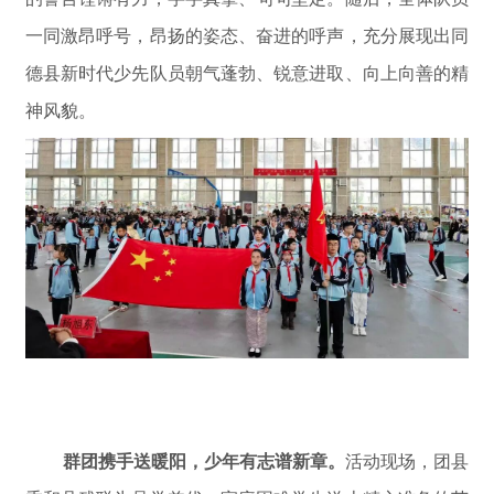
一同激昂呼号，昂扬的姿态、奋进的呼声，充分展现出同
德县新时代少先队员朝气蓬勃、锐意进取、向上向善的精
神风貌。
群团携手送暖阳，少年有志谱新章。
活动现场，团县