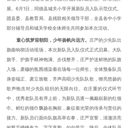
展。6月1日，同德县城关小学开展新队员入队示范仪式。
团县委、县教育局、县残联相关领导干部，全县各中小学
部分辅导员和城关学校全体师生共同参加本次活动。
童心筑梦迎朝阳，少年扬帆向远方
。
庄严的少先队出
旗曲响彻活动现场，本次新队员入队仪式正式启幕。大队
旗手、护旗手精神饱满、步伐整齐，庄严护送鲜艳的队旗
入场，肃穆的氛围感染着在场每一位师生。全体预备队员
身姿端正、肃立致敬，齐声高唱少先队队歌，嘹亮悠扬的
歌声饱含对少先队组织的无限向往。在庄重的仪式环节
中，优秀老队员有序上前，为新队员逐一佩戴崭新的红领
巾。鲜红的领巾飘扬在胸前，象征着光荣的传承与责任的
接力。新队员们面向队旗高举右拳，庄严宣誓，清澈洪亮
的誓言铿锵有力，字字真挚、句句坚定。随后，全体队员