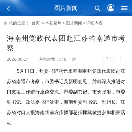
图片新闻
您的位置：
首页
>
本县聚焦
>
图片新闻
>
详细内容
海南州党政代表团赴江苏省南通市考
察
T
2026-05-14
浏览次数：
346
次
T
5
月
11
日，
州委书记
熊元来率
海南州党政代表团
赴江
苏省南
通
市
考察
，
市委书记吴新明会见
，并就深入推进对
口支援工作进行座谈交流
。市委副书记、市长张彤，市委
副书记、政法委书记沈雷，海南州委副书记、副州长、江
苏省对口支援海南州前方指挥部总指挥戴敏捷参加相关活
动。