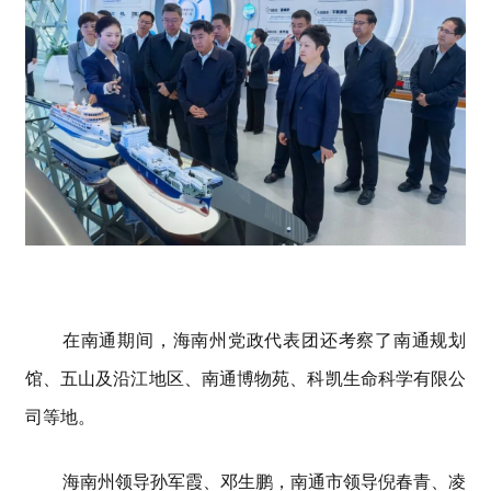
在
南
通期间，海南州党政代表团还考察了南通规划
馆、五山及沿江地区、
南通博物苑、
科凯生命科学有限公
司
等地。
海南州领导
孙军霞
、
邓生鹏
，南通市领导倪春青、凌