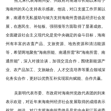
熊元来
代表海南州委、州政府对
南通
市
长期以来给予
海南州的关心支持
表示感谢
。他说，
对口支援工作开展以
来
，
南通市
无
私援助
与
倾力
支持
海南州贵德县经济社会发
展，
在惠民生、补短板、强弱项等方面取得了显著成效。
全面建设社会主义现代化是党中央确定的奋斗目标，海南
州有丰富的
农畜产品
、文旅资源、地热资源和清洁能源
等，希望
两地
聚焦
“海南所能、南通所需”和“海南所需、南
通所能”，
深入对接洽谈，
加强交流
合作
，围绕新能源
产
业
、农产品加工、文旅融合、人才交流培养等重点领域深
化务实合作，更好以优势互补实现双向赋能、合作共赢。
吴新明代表市委、市政府对海南州党政代表团的到来
表示欢迎，
对
近年来海南州经济社会发展取得的成绩表示
祝贺。他说，对口支援海南州贵德县是党中央和江苏省委