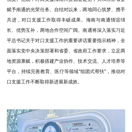
赋予南通的光荣任务。
自
结对以来，两地同心筑梦、携手
共进，对口支援工作取得丰硕成果。
海南与南通
情谊绵
长、优势互补
，两地合作空间广阔。
南通
将
深入落实
习近
平总书记关于对口支援工作的重要讲话重要指示精神，全
面落实党中央决策部署和省委、省政府工作要求，
立足两
地资源禀赋
，
积极搭建
产业协作
、技术交流、人才培养
等
平台，
持续完善教育、医疗等领域
“组团式帮扶”，
推动对
口支援工作
不断取得新进展新成效
。