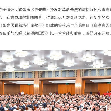
赤子情怀，管弦乐《致先辈》抒发对革命先烈的深切缅怀和崇高
心、众志成城的壮阔图景，传递出亿万群众跟党走、迎新生的欢
《阳光照耀着塔什库尔干》组成的管弦乐与合唱曲目《多彩家园
管弦乐与合唱《希望的田野》以一首首经典歌曲，映照改革开放