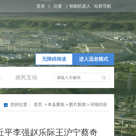
登录
|
注册
|
智能机器人
站群导航
无障碍阅读
进入适老模式
政民互动
|
您的位置：
首页
>
本县聚焦
>
图片新闻
>
详细内容
习近平李强赵乐际王沪宁蔡奇