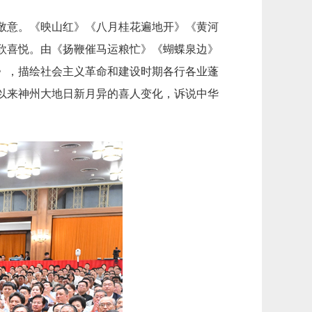
敬意。《映山红》《八月桂花遍地开》《黄河
欣喜悦。由《扬鞭催马运粮忙》《蝴蝶泉边》
》，描绘社会主义革命和建设时期各行各业蓬
以来神州大地日新月异的喜人变化，诉说中华