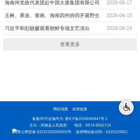
正出席观看
召开
海南州党政代表团赴中国大唐集团有限公司
2026-06-17
考察
玉树、果洛、黄南、海南四州协同开展野生
2026-06-15
冬虫夏草资源保护管理立法调研座谈会在海南州同德县召开
习近平和彭丽媛观看朝鲜专场文艺演出
2026-06-10
查看更多
网站地图
友情链接
备案/许可证编号为:
青ICP备2020000947号-1
主办：同德县人民政府 电话：0974-8592724
青公网安备 63252202000003号
政府网站标识码：6325220001