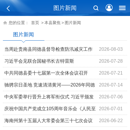
图片新闻
您的位置：
首页
>
本县聚焦
>
图片新闻
图片新闻
当周赴贵南县同德县督导检查防汛减灾工作
2026-08-03
习近平会见联合国秘书长古特雷斯
2026-07-28
中共同德县委十七届第一次全体会议召开
2026-07-21
驰骋宗日圣地 竞速清清黄河——2026年同德
2026-07-14
县“宗日文化杯”高原越野挑战赛圆满举办激活全域消费
中央军委举行晋升上将军衔仪式 习近平颁发
2026-07-06
命令状并向晋衔的军官表示祝贺
庆祝中国共产党成立105周年音乐会《人民至
2026-07-01
上》在京举行 习近平李强赵乐际王沪宁蔡奇丁薛祥李希韩
海南州第十五届人大常委会第三十七次会议
2026-06-22