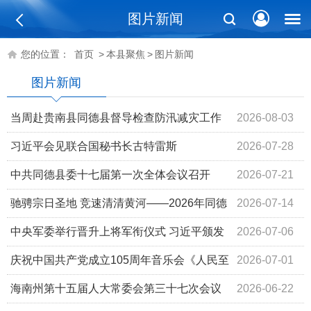
图片新闻
您的位置：
首页
>
本县聚焦
>
图片新闻
图片新闻
当周赴贵南县同德县督导检查防汛减灾工作
2026-08-03
习近平会见联合国秘书长古特雷斯
2026-07-28
中共同德县委十七届第一次全体会议召开
2026-07-21
驰骋宗日圣地 竞速清清黄河——2026年同德
2026-07-14
县“宗日文化杯”高原越野挑战赛圆满举办激活全域消费
中央军委举行晋升上将军衔仪式 习近平颁发
2026-07-06
命令状并向晋衔的军官表示祝贺
庆祝中国共产党成立105周年音乐会《人民至
2026-07-01
上》在京举行 习近平李强赵乐际王沪宁蔡奇丁薛祥李希韩
海南州第十五届人大常委会第三十七次会议
2026-06-22