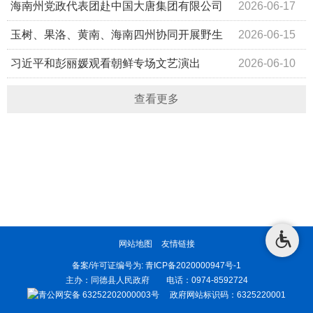
正出席观看
召开
海南州党政代表团赴中国大唐集团有限公司
2026-06-17
考察
玉树、果洛、黄南、海南四州协同开展野生
2026-06-15
冬虫夏草资源保护管理立法调研座谈会在海南州同德县召开
习近平和彭丽媛观看朝鲜专场文艺演出
2026-06-10
查看更多
网站地图
友情链接
备案/许可证编号为:
青ICP备2020000947号-1
主办：同德县人民政府 电话：0974-8592724
青公网安备 63252202000003号
政府网站标识码：6325220001