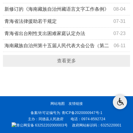
主海南实践的决定》
新修订的《海南藏族自治州藏语言文字工作条例》
08-04
正式施行
青海省法律援助若干规定
07-31
青海省出台刚性支出困难家庭认定办法
07-23
海南藏族自治州第十五届人民代表大会公告（第二
06-11
十一号）
查看更多
网站地图
友情链接
备案/许可证编号为:
青ICP备2020000947号-1
主办：同德县人民政府 电话：0974-8592724
青公网安备 63252202000003号
政府网站标识码：6325220001