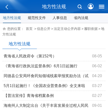
地方性法规
地方性法规
规范性文件
人事信息
省内法规
您的位置：
首页
>
信息公开
>
法定主动公开内容
>
履职依据
>
地
方性法规
地方性法规
青海省人民政府令（第152号）
08-05
《青海省行政执法监督条例》6月1日起施行
06-02
同德县公安局环食药知领域线索举报奖励办法（试
04-20
行）
5月1日起施行！《全国农业普查条例》全文来啦
03-27
【普法宣传】青海省档案条例
02-27
海南州人大制定出台《关于丰富发展全过程人民民
09-01