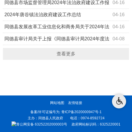
的报告
同德县市场监督管理局2024年法治政府建设工作报
04-16
告
2024年唐谷镇法治政府建设工作总结
04-16
同德县发展改革工业信息化和商务局关于2024年法
04-16
治政府建设情况的报告
同德县审计局关于上报《同德县审计局2024年度法
04-08
治政府建设工作总结》的报告
查看更多
网站地图
友情链接
备案/许可证编号为:
青ICP备2020000947号-1
主办：同德县人民政府 电话：0974-8592724
青公网安备 63252202000003号
政府网站标识码：6325220001