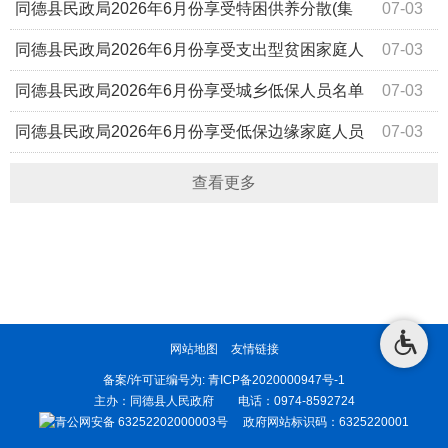
2)
同德县民政局2026年6月份享受特困供养分散(集
07-03
中)人员名单公示
同德县民政局2026年6月份享受支出型贫困家庭人
07-03
员名单公示
同德县民政局2026年6月份享受城乡低保人员名单
07-03
公示
同德县民政局2026年6月份享受低保边缘家庭人员
07-03
名单公示
查看更多
网站地图
友情链接
备案/许可证编号为:
青ICP备2020000947号-1
主办：同德县人民政府 电话：0974-8592724
青公网安备 63252202000003号
政府网站标识码：6325220001