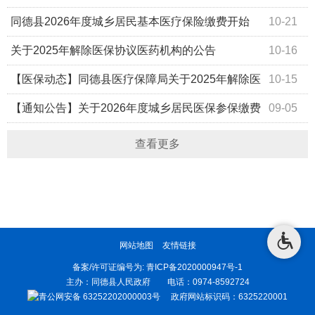
乎分院纳入医保定点的公示
同德县2026年度城乡居民基本医疗保险缴费开始
10-21
啦！
关于2025年解除医保协议医药机构的公告
10-16
【医保动态】同德县医疗保障局关于2025年解除医
10-15
保协议医药机构的公告
【通知公告】关于2026年度城乡居民医保参保缴费
09-05
启动时间延后的通告
查看更多
网站地图
友情链接
备案/许可证编号为:
青ICP备2020000947号-1
主办：同德县人民政府 电话：0974-8592724
青公网安备 63252202000003号
政府网站标识码：6325220001