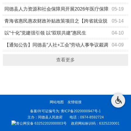
举行“人社+工会”裁调室调解员聘书发放暨业务培训活动
同德县人力资源和社会保障局开展2026年医疗保障
05-19
能力素质提升培训班
青海省惠民惠农财政补贴政策项目之【跨省就业脱
05-14
贫人口和监测帮扶对象一次性交通补助】
以“十化”党建强引领 以“双联共建”惠民生
04-10
【通知公告】同德县“人社+工会”劳动人事争议裁调
04-09
工作室调解员招聘公告
查看更多
网站地图
友情链接
备案/许可证编号为:
青ICP备2020000947号-1
主办：同德县人民政府 电话：0974-8592724
青公网安备 63252202000003号
政府网站标识码：6325220001