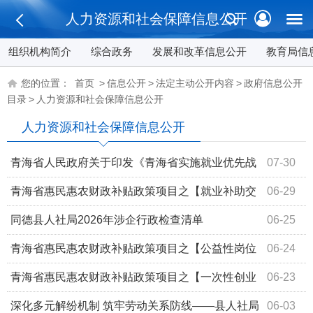
人力资源和社会保障信息公开
组织机构简介
综合政务
发展和改革信息公开
教育局信
您的位置：
首页
>
信息公开
>
法定主动公开内容
>
政府信息公开
目录
>
人力资源和社会保障信息公开
人力资源和社会保障信息公开
青海省人民政府关于印发《青海省实施就业优先战
07-30
略“十五五”规划》的通知
青海省惠民惠农财政补贴政策项目之【就业补助交
06-29
通费补贴】
同德县人社局2026年涉企行政检查清单
06-25
青海省惠民惠农财政补贴政策项目之【公益性岗位
06-24
补贴】
青海省惠民惠农财政补贴政策项目之【一次性创业
06-23
补贴】
深化多元解纷机制 筑牢劳动关系防线——县人社局
06-03