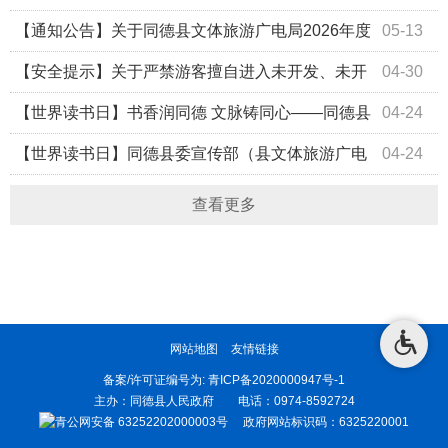
精英赛U13 男子组比赛中获得季军
【通知公告】关于同德县文体旅游广电局2026年度
05-13
校园引才的通知
【安全提示】关于严禁游客擅自进入未开发、未开
04-30
放区域开展探险、穿越、攀登等旅游活动的通告
【世界读书日】书香润同德 文脉铸同心——同德县
04-24
举办“书香同德”系列文明实践活动
【世界读书日】同德县委宣传部（县文体旅游广电
04-24
局）开展“扫黄打非护成长 绿书签行动进校园”主题宣传活动
查看更多
网站地图
友情链接
备案/许可证编号为:
青ICP备2020000947号-1
主办：同德县人民政府 电话：0974-8592724
青公网安备 63252202000003号
政府网站标识码：6325220001