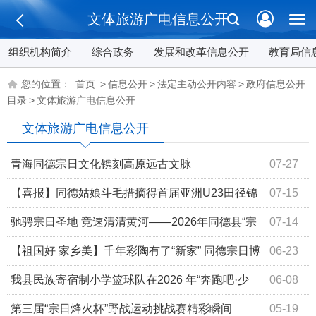
文体旅游广电信息公开
组织机构简介
综合政务
发展和改革信息公开
教育局信
您的位置：
首页
>
信息公开
>
法定主动公开内容
>
政府信息公开
目录
>
文体旅游广电信息公开
文体旅游广电信息公开
青海同德宗日文化镌刻高原远古文脉
07-27
【喜报】同德姑娘斗毛措摘得首届亚洲U23田径锦
07-15
标赛女子半程马拉松竞走银牌
驰骋宗日圣地 竞速清清黄河——2026年同德县“宗
07-14
日文化杯”高原越野挑战赛圆满举办激活全域消费
【祖国好 家乡美】千年彩陶有了“新家” 同德宗日博
06-23
物馆八月迎客
我县民族寄宿制小学篮球队在2026 年“奔跑吧·少
06-08
年”儿童青少年主题健身活动暨 2026 年青海省 U 系列篮球
第三届“宗日烽火杯”野战运动挑战赛精彩瞬间
05-19