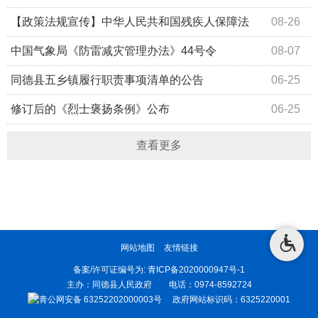
【政策法规宣传】中华人民共和国残疾人保障法
08-26
中国气象局《防雷减灾管理办法》44号令
08-07
同德县五乡镇履行职责事项清单的公告
06-25
修订后的《烈士褒扬条例》公布
06-25
查看更多
网站地图
友情链接
备案/许可证编号为:
青ICP备2020000947号-1
主办：同德县人民政府 电话：0974-8592724
青公网安备 63252202000003号
政府网站标识码：6325220001