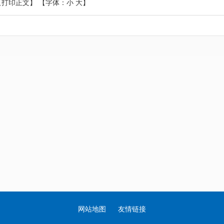
【打印正文】
【字体：
小
大
】
网站地图
友情链接