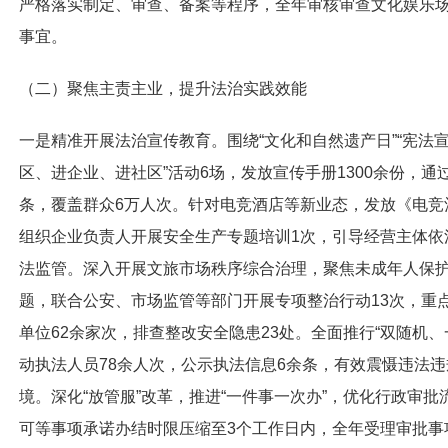
严格落实制定、审查、备案等程序，全年审核审查文化娱乐场
事宜。
（二）聚焦主责主业，提升法治实践效能
一是
精准开展法治宣传教育。围绕“文化和自然遗产日”“宪法
区、进企业、进社区”活动6场，发放宣传手册1300余份，通
条，覆盖群众6万人次。针对电竞酒店等新业态，发放《电竞
组织企业负责人开展安全生产专题培训1次，引导经营主体依
法监管。深入开展文旅市场秩序综合治理，聚焦未成年人保
题，联合公安、市场监管等部门开展专项整治行动13次，重
单位62余家次，排查整改安全隐患23处。全面推行“双随机、一
动执法人员78余人次，公示执法信息6余条，有效震慑违法
境。
深化“放管服”改革，推进“一件事一次办”，优化行政审
可等事项承诺办结时限压缩至3个工作日内，全年受理审批事