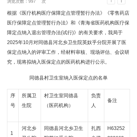
T
浏览次数：
997
次
T
根据《医疗机构医疗保障定点管理暂行办法》《零售药店
医疗保障定点管理暂行办法》和《青海省医药机构医疗保
障定点纳入退出管理办法(试行)》的有关要求
，
我局于
20
25
年
10
月对
同德县河北乡卫生院英奴乎分院
开展了医
保定点纳入的评审工作，经材料审核、现场评估、会议研
究，现将拟纳入医保定点的医药机构进行公示。
同德县村卫生室纳入医保定点的名单
序
所属卫
村卫生室同德县
负责
备注
号
生院
（医药机构）
人
河北乡
同德县河北乡卫生
扎西
H63252
1