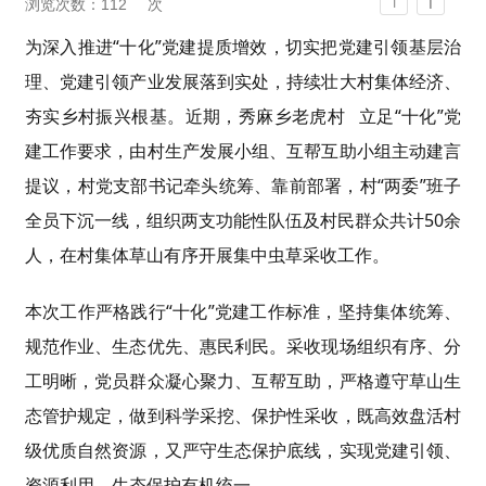
T
浏览次数：
112
次
T
为深入推进“十化
”
党建提质增效，切实把党建引领基层治
理、党建引领产业发展落到实处，持续壮大村集体经济、
夯实乡村振兴根基。近期，
秀麻乡老虎村
立足“十化”党
建工作要求，由村生产发展小组、互帮互助小组主动建言
提议，村党支部书记牵头统筹、靠前部署，村“两委”班子
全员下沉一线，组织两支功能性队伍及村民群众共计50余
人，在村集体草山有序开展集中虫草采收工作。
本次工作严格践行“十化”党建工作标准，坚持集体统筹、
规范作业、生态优先、惠民利民。采收现场组织有序、分
工明晰，党员群众凝心聚力、互帮互助，严格遵守草山生
态管护规定，做到科学采挖、保护性采收，既高效盘活村
级优质自然资源，又严守生态保护底线，实现党建引领、
资源利用、生态保护有机统一。