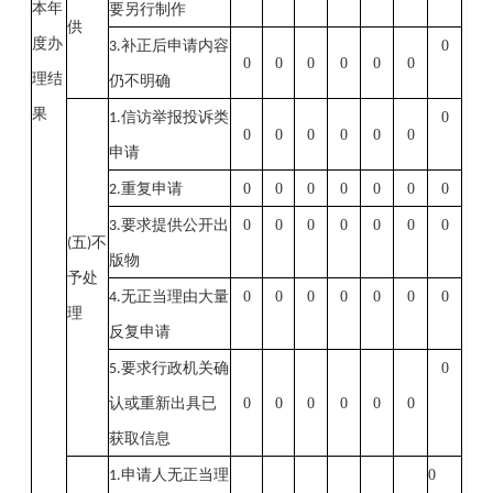
本年
要另行制作
供
度办
0
3.
补正后申请内容
0
0
0
0
0
0
理结
仍不明确
果
0
1.
信访举报投诉类
0
0
0
0
0
0
申请
0
0
0
0
0
0
0
2.
重复申请
0
0
0
0
0
0
0
3.
要求提供公开出
(
五
)
不
版物
予处
0
0
0
0
0
0
0
4.
无正当理由大量
理
反复申请
0
5.
要求行政机关确
0
0
0
0
0
0
认或重新出具已
获取信息
0
1.
申请人无正当理