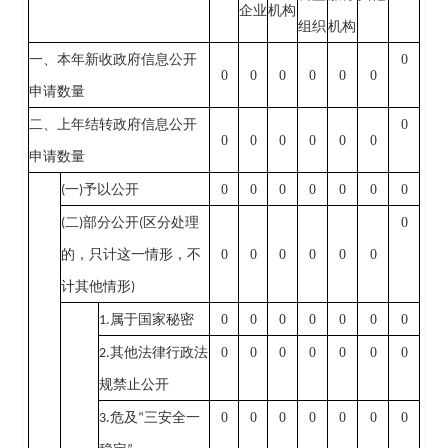
企业
机构
组织
机构
0
一、本年新收政府信息公开
0
0
0
0
0
0
申请数量
0
二、上年结转政府信息公开
0
0
0
0
0
0
申请数量
0
0
0
0
0
0
0
(
一
)
予以公开
0
(
二
)
部分公开
(
区分处理
0
0
0
0
0
0
的，只计这一情形，不
计其他情形
)
0
0
0
0
0
0
0
1.
属于国家秘密
0
0
0
0
0
0
0
2.
其他法律行政法
规禁止公开
0
0
0
0
0
0
0
3.
危及
“
三安全一