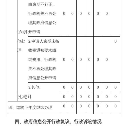
由逾期不补正、
0
0
0
0
0
0
行政机关不再处
理其政府信息公
开申请
(
六
)
其
0
他处
2.
申请人逾期未按
理
收费通知要求缴
0
0
0
0
0
0
纳费用、行政机
关不再处理其政
府信息公开申请
0
0
0
0
0
0
0
3.
其他
0
0
0
0
0
0
0
(
七
)
总计
0
0
0
0
0
0
0
四、结转下年度继续办理
四、政府信息公开行政复议、行政诉讼情况