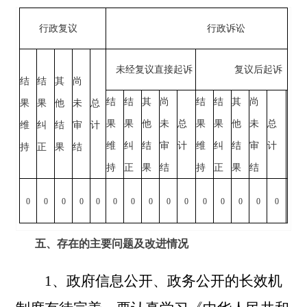
行政复议
行政诉讼
未经复议直接起诉
复议后起诉
结
结
其
尚
结
结
其
尚
结
结
其
尚
果
果
他
未
总
果
果
他
未
总
果
果
他
未
总
维
纠
结
审
计
维
纠
结
审
计
维
纠
结
审
计
持
正
果
结
持
正
果
结
持
正
果
结
0
0
0
0
0
0
0
0
0
0
0
0
0
0
0
五、存在的主要问题及改进情况
1、政府信息公开、政务公开的长效机