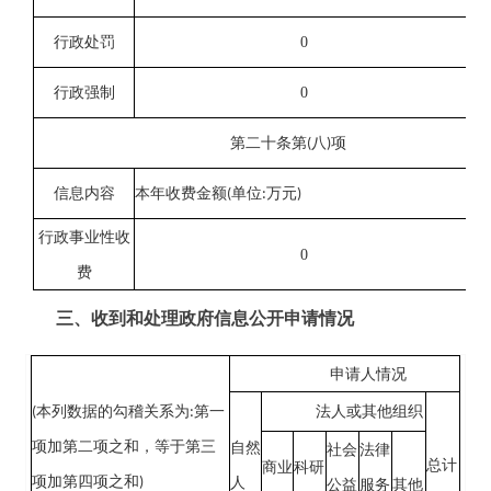
0
行政处罚
0
行政强制
第二十条第
(
八
)
项
信息内容
本年收费金额
(
单位
:
万元
)
行政事业性收
0
费
三、收到和处理政府信息公开申请情况
申请人情况
(
本列数据的勾稽关系为
:
第一
法人或其他组织
项加第二项之和，等于第三
自然
社会
法律
总计
商业
科研
项加第四项之和
)
人
公益
服务
其他