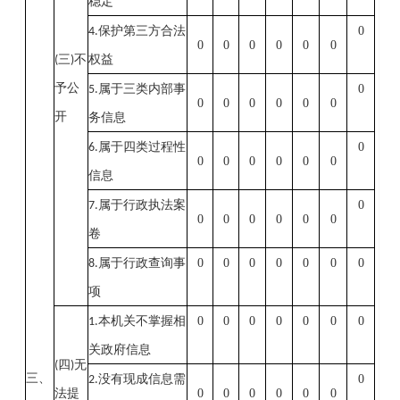
稳定
”
0
4.
保护第三方合法
0
0
0
0
0
0
(
三
)
不
权益
予公
0
5.
属于三类内部事
0
0
0
0
0
0
开
务信息
0
6.
属于四类过程性
0
0
0
0
0
0
信息
0
7.
属于行政执法案
0
0
0
0
0
0
卷
0
0
0
0
0
0
0
8.
属于行政查询事
项
0
0
0
0
0
0
0
1.
本机关不掌握相
关政府信息
(
四
)
无
三、
0
2.
没有现成信息需
0
0
0
0
0
0
法提