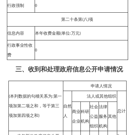
0
行政强制
第二十条第
(
八
)
项
信息内容
本年收费金额
(
单位
:
万元
)
行政事业性收
0
费
三、收到和处理政府信息公开申请情况
申请人情况
(
本列数据的勾稽关系为
:
第一
法人或其他组织
项加第二项之和，等于第三
自然
社会
法律
总计
商业
科研
项加第四项之和
)
人
公益
服务
其他
企业
机构
组织
机构