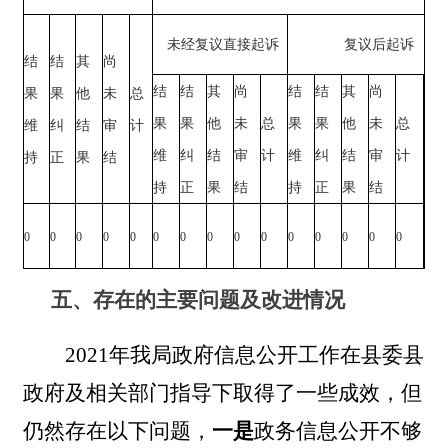
未经复议直接起诉
复议后起诉
结
结
其
尚
结
结
其
尚
结
结
其
尚
果
果
他
未
总
果
果
他
未
总
果
果
他
未
总
维
纠
结
审
计
维
纠
结
审
计
维
纠
结
审
计
持
正
果
结
持
正
果
结
持
正
果
结
0
0
0
0
0
0
0
0
0
0
0
0
0
0
0
五、存在的主要问题及改进情况
2021年我局政府信息公开工作在县委县
政府及相关部门指导下取得了一些成效，但
仍然存在以下问题，
一是
政务信息公开不够