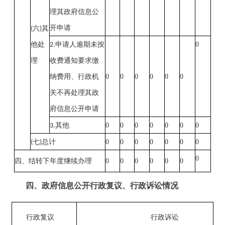
理其政府信息公
开申请
(
六
)
其
0
他处
2.
申请人逾期未按
理
收费通知要求缴
0
0
0
0
0
0
纳费用、行政机
关不再处理其政
府信息公开申请
0
0
0
0
0
0
0
3.
其他
0
0
0
0
0
0
0
(
七
)
总计
0
0
0
0
0
0
0
四、结转下年度继续办理
四、政府信息公开行政复议、行政诉讼情况
行政复议
行政诉讼