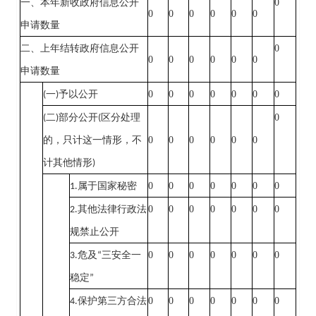
0
一、本年新收政府信息公开
0
0
0
0
0
0
申请数量
0
二、上年结转政府信息公开
0
0
0
0
0
0
申请数量
0
0
0
0
0
0
0
(
一
)
予以公开
0
(
二
)
部分公开
(
区分处理
0
0
0
0
0
0
的，只计这一情形，不
计其他情形
)
0
0
0
0
0
0
0
1.
属于国家秘密
0
0
0
0
0
0
0
2.
其他法律行政法
规禁止公开
0
0
0
0
0
0
0
3.
危及
“
三安全一
稳定
”
0
0
0
0
0
0
0
4.
保护第三方合法