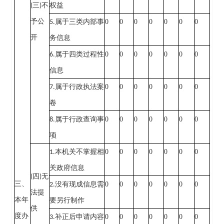
(
三
)
不
权益
予公
0
0
0
0
0
0
0
5.
属于三类内部事
开
务信息
0
0
0
0
0
0
0
6.
属于四类过程性
信息
0
0
0
0
0
0
0
7.
属于行政执法案
卷
0
0
0
0
0
0
0
8.
属于行政查询事
项
0
0
0
0
0
0
0
1.
本机关不掌握相
关政府信息
(
四
)
无
三、
0
0
0
0
0
0
0
2.
没有现成信息需
法提
本年
要另行制作
供
度办
0
0
0
0
0
0
0
3.
补正后申请内容