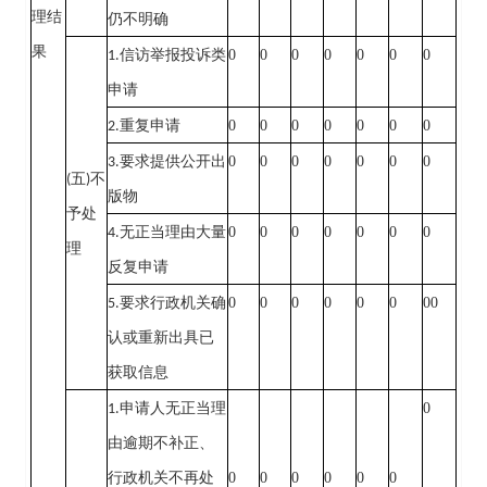
理结
仍不明确
果
0
0
0
0
0
0
0
1.
信访举报投诉类
申请
0
0
0
0
0
0
0
2.
重复申请
0
0
0
0
0
0
0
3.
要求提供公开出
(
五
)
不
版物
予处
0
0
0
0
0
0
0
4.
无正当理由大量
理
反复申请
0
0
0
0
0
0
00
5.
要求行政机关确
认或重新出具已
获取信息
0
1.
申请人无正当理
由逾期不补正、
0
0
0
0
0
0
行政机关不再处