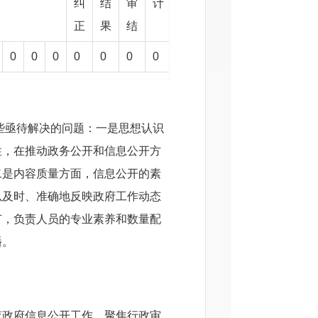
纠
结
审
计
正
果
结
0
0
0
0
0
0
0
些亟待解决的问题：
一是
思想认识
0
性，在推动政务公开和信息公开方
二是
内容质量方面，信息公开的素
以及时、准确地反映政府工作动态
节，负责人员的专业素养和数量配
0
0
播。
查政府信息公开工作，聚焦行政审