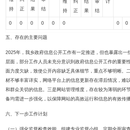
数量
维
纠
结
审
计
持
正
果
结
持
正
果
结
（一）
予以公
0
0
0
0
0
0
0
0
0
0
0
0
0
0
0
开
五、存在的主要问题
（二）部分公开
2025年，我乡政府信息公开工作有一定推进，但也暴露出一
（区分处理的，只
0
0
0
0
0
0
层面，部分工作人员未充分意识到政府信息公开工作的重要
计这一情形，不计
面力度欠缺，致使公开内容缺乏具体细节，重点不够明晰。
其他情形）
材不够丰富详实，网络平台上的信息更新存在滞后情况，难
1.属
和群众关切的信息。
三是
网站管理维度，存在较为薄弱的环
于国
0
0
0
0
0
备均需进一步强化，以保障网站的高效运行和信息的有效传
家秘
密
六、下一步工作计划
2.其他法律行
（一）强化监督检查效能。
组建专业监督小组，定期全面审