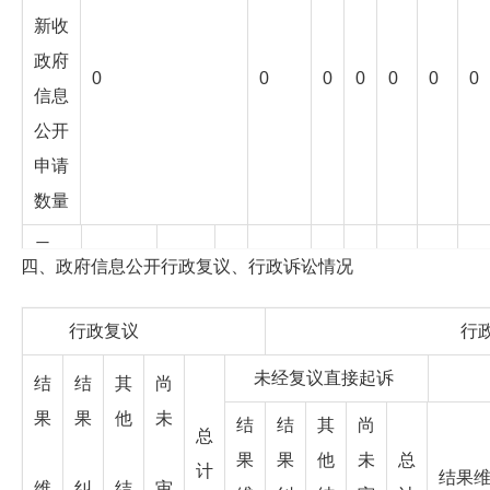
新收
政府
0
0
0
0
0
0
0
信息
公开
申请
数量
二、
四、政府信息公开行政复议、行政诉讼情况
上年
结转
行政复议
行政诉
政府
0
0
0
0
0
0
0
未经复议直接起诉
复
结
结
其
尚
信息
果
果
他
未
公开
结
结
其
尚
总
申请
果
果
他
未
总
计
结果
维
纠
结
审