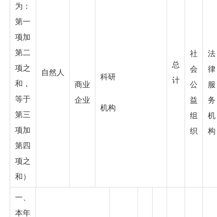
为：
第一
项加
第二
社
法
总
项之
会
律
自然人
科研
计
和，
商业
公
服
等于
企业
益
务
机构
第三
组
机
项加
织
构
第四
项之
和）
一、
本年