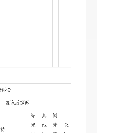
讼
议后起诉
结
其
尚
果
他
未
总
维持