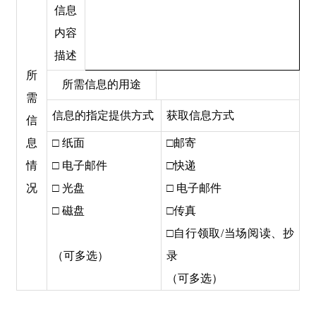
信息
内容
描述
所
所需信息的用途
需
信息的指定提供方式
获取信息方式
信
息
□ 纸面
□
邮寄
情
□ 电子邮件
□
快递
况
□ 光盘
□ 电子邮件
□ 磁盘
□
传真
□
自行领取
/当场阅读、抄
（可多选）
录
（可多选）