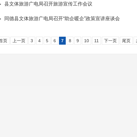
县文体旅游广电局召开旅游宣传工作会议
同德县文体旅游广电局召开“助企暖企”政策宣讲座谈会
首页
上一页
3
4
5
6
7
8
9
10
11
下一页
尾页