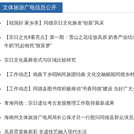
文体旅游广电信息公开
【祖国好 家乡美】同德宗日文化焕发“创新”风采
【宗日之光Ⅱ看亮点】第一期：雪山之花绽放高原 奶香产业结出
牛奶”托起牧民“致富梦”
宗日文化墓葬形式与区域比较研究
【工作动态】戏曲下乡唱响民族团结曲 文化交融赋能同德乡
【工作动态】同德县图书馆积极推动“书香同德”建设 当好广大
青海同德：宗日遗址考古发掘整理工作取得最新成果
海南州文体旅游广电局局长公保才旦一行慰问同德县群众演员
高原霓裳焕新彩 非遗技艺融入现代生活