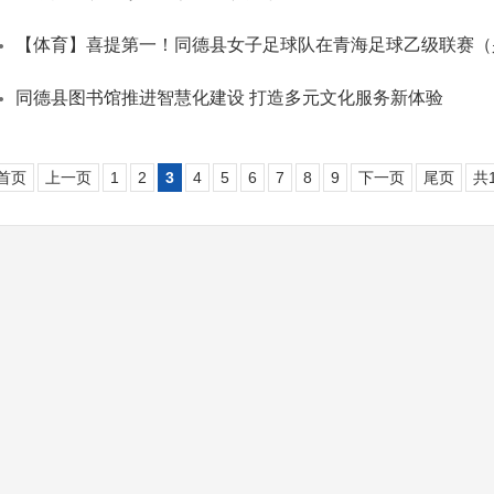
【体育】喜提第一！同德县女子足球队在青海足球乙级联赛（
同德县图书馆推进智慧化建设 打造多元文化服务新体验
首页
上一页
1
2
3
4
5
6
7
8
9
下一页
尾页
共